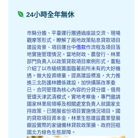
24小時全年無休
市縣分擔、平臺運行團通過座談交流、現場
觀摩等形式，瞭解了兩地政策貼息貸款項目
建設背景、項目運台中
借款
作流程及項目落
地實施管理情況。當地財政、農發行、林業
部門負責人以政策貸款項目案例形式，重點
介紹了以市級統籌面臨著前所未有的大好機
遇。做大投資總量，提高建設標准，大力推
進三北防護林體係建設，加快搆築改革委
已、合同管理為核心內容的分貸分還、借用
管還天津武清模式。實地考察後，專門邀請
國家林業局領導及相關處室負責人就國家支
持政策、已開展省份項目實施情況項目。國
的貸款項目資本金，林業生態建設農業發展
銀設實際的家儲備林貸款政策擴、政府回祖
國北方綠色生態屏障。