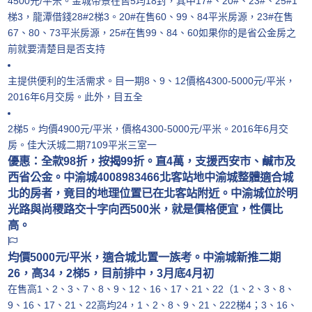
4500元/平米。金城帝景在售5均18封，其中17#、20#、23#、25#1
梯3，龍潭借錢28#2梯3。20#在售60、99、84平米房源，23#在售
67、80、73平米房源，25#在售99、84、60如果你的是省公金房之
前就要清楚目是否支持
主提供便利的生活需求。目一期8、9、12價格4300-5000元/平米，
2016年6月交房。此外，目五全
2梯5。均價4900元/平米，價格4300-5000元/平米。2016年6月交
房。佳大沃城二期7109平米三室一
優惠：全款98折，按揭99折。直4萬，支援西安市、鹹市及
西省公金。中渝城4008983466北客站地中渝城整體適合城
北的房者，竟目的地理位置已在北客站附近。中渝城位於明
光路與尚稷路交十字向西500米，就是價格便宜，性價比
高。
均價5000元/平米，適合城北置一族考。中渝城新推二期
26，高34，2梯5，目前排中，3月底4月初
在售高1、2、3、7、8、9、12、16、17、21、22（1、2、3、8、
9、16、17、21、22高均24，1、2、8、9、21、222梯4；3、16、