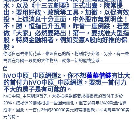
水，以及《十三五劃要》正式出臺，院常提
出，要用好政、政策等工具，加微，以促有效
投。上述消息十分正面，中外股市氣氛明佳！
不，勝，恒指已升五周，昨曾一度倒跌，若要
做「大家」必然要路出！第一，要找准大型指
股，特與金融相者，例如受惠A股向好推的保
股。
你必自己去修剪花草，修理自己的所，粉刷房子外等。另外，有一些
需要在每隔一段更的大件物品，就像一新的屋或空系。
hVO中原_中原網道2、你不想
萬華借錢
有比大
的首付力hVO中原_中原網道，要想一首付力
不大的房子是有可能的。
hVO中原_中原網道首先，大多抵押款都要求按揭保的首付不少於
20%。按揭保的價格根據一些因素而化，但它以每年1%的款金估算
成本。因此，一首付3%的300000美元的常按揭款，平均每年3000美
元的房。