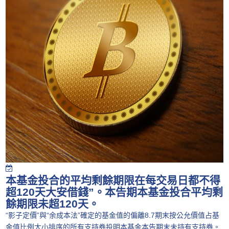
本基金投合的平均剩餘期限在每交易日都不得
超120天大安借錢”。本告期本基金投合平均剩
餘期限未超120天。
“影子定價”與“余成本法”確定的基金值的偏離8.7期末按公允價值占基
金值比例大小排序的所有支持券投明本基金本告期末未持有支持券。