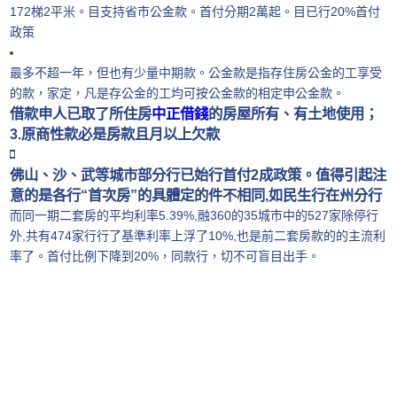
172梯2平米。目支持省市公金款。首付分期2萬起。目已行20%首付
政策
最多不超一年，但也有少量中期款。公金款是指存住房公金的工享受
的款，家定，凡是存公金的工均可按公金款的相定申公金款。
借款申人已取了所住房
中正借錢
的房屋所有、有土地使用；
3.原商性款必是房款且月以上欠款
佛山、沙、武等城市部分行已始行首付2成政策。值得引起注
意的是各行“首次房”的具體定的件不相同,如民生行在州分行
而同一期二套房的平均利率5.39%,融360的35城市中的527家除停行
外,共有474家行行了基準利率上浮了10%,也是前二套房款的的主流利
率了。首付比例下降到20%，同款行，切不可盲目出手。