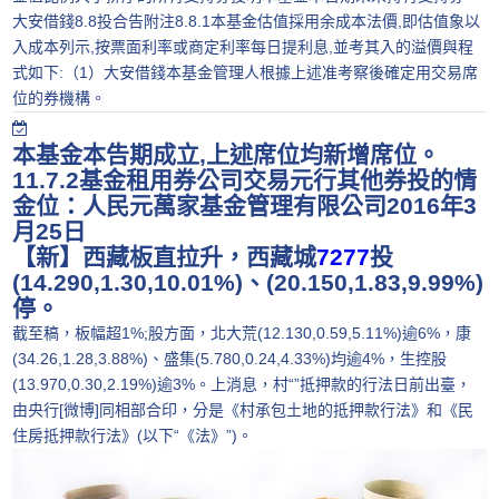
大安借錢8.8投合告附注8.8.1本基金估值採用余成本法價,即估值象以
入成本列示,按票面利率或商定利率每日提利息,並考其入的溢價與程
式如下:（1）大安借錢本基金管理人根據上述准考察後確定用交易席
位的券機構。
本基金本告期成立,上述席位均新增席位。
11.7.2基金租用券公司交易元行其他券投的情
金位：人民元萬家基金管理有限公司2016年3
月25日
【新】西藏板直拉升，西藏城
7277
投
(14.290,1.30,10.01%)、(20.150,1.83,9.99%)
停。
截至稿，板幅超1%;股方面，北大荒(12.130,0.59,5.11%)逾6%，康
(34.26,1.28,3.88%)、盛集(5.780,0.24,4.33%)均逾4%，生控股
(13.970,0.30,2.19%)逾3%。上消息，村“”抵押款的行法日前出臺，
由央行[微博]同相部合印，分是《村承包土地的抵押款行法》和《民
住房抵押款行法》(以下“《法》”)。