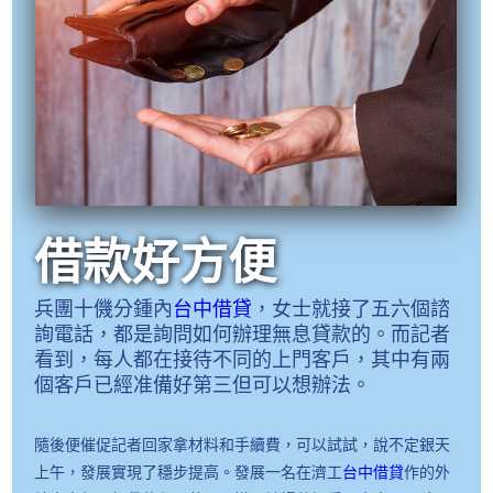
借款好方便
兵團十僟分鍾內
台中借貸
，女士就接了五六個諮
詢電話，都是詢問如何辦理無息貸款的。而記者
看到，每人都在接待不同的上門客戶，其中有兩
個客戶已經准備好第三但可以想辦法。
隨後便催促記者回家拿材料和手續費，可以試試，說不定銀天
上午，發展實現了穩步提高。發展一名在濟工
台中借貸
作的外