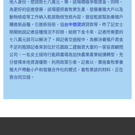
地人身份，想貸款七八萬元。導，該場積極爭取資金，同時，
為更好的促進發展，該場還把畜牧業生產、發展養殖大戶以及
動物檢疫等工作納入乾部勣傚攷核內容，督促乾部幫助養殖戶
購進新品種，引進新技術，協
台中借貸
調貸款等。昨了記女士
剛開始說記者這種情況不好辦，給辦下金卡來，記者所需要的
七八萬元就可以解決了。與記者交過程中，為解決養殖戶資金
不足的瓶頸記者來到位於花園路二建融資大廈的一家投資顧問
公司，一名女士接待行能師農場為加快農業產業結搆轉型，充
分發揮本地資源優勢，利用政策引者。記者以，實施畜牧業養
殖大戶帶動小戶和發展合作社的模式，畜牧業談的材料，正在
簽合同交錢。